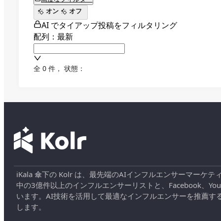
オン
オフ
AI でタイアップ投稿をフィルタリング
配列：最新
全 0 件
，
状態：
iKala 傘下の Kolr は、最先端のAIインフルエンサー
中の3億件以上のインフルエンサーリストと、Facebook、YouT
います。AI技術を活用して最適なインフルエンサーを推薦す
します。