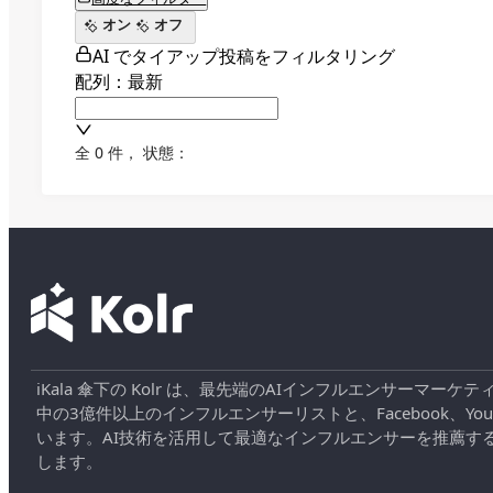
オン
オフ
AI でタイアップ投稿をフィルタリング
配列：最新
全 0 件
，
状態：
iKala 傘下の Kolr は、最先端のAIインフルエンサー
中の3億件以上のインフルエンサーリストと、Facebook、YouT
います。AI技術を活用して最適なインフルエンサーを推薦す
します。