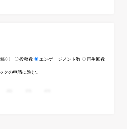
投稿数
エンゲージメント数
再生回数
投稿
ックの申請に進む。
282
376
470