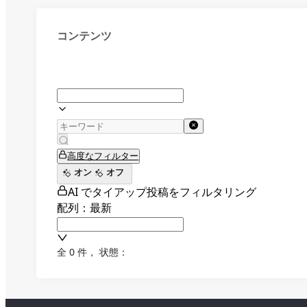
コンテンツ
高度なフィルター
オン
オフ
AI でタイアップ投稿をフィルタリング
配列：最新
全 0 件
，
状態：