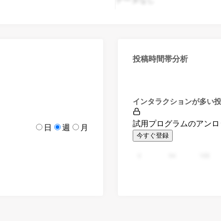
投稿時間帯分析
インタラクションが多い
試用プログラムのアンロ
日
週
月
今すぐ登録
0
94
188