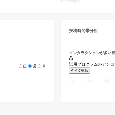
投稿時間帯分析
インタラクションが多い
試用プログラムのアンロ
日
週
月
今すぐ登録
0
94
188