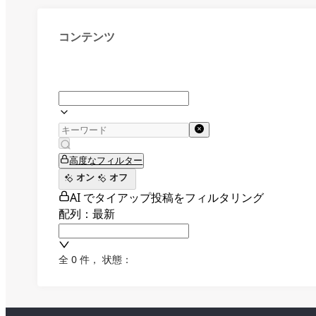
コンテンツ
高度なフィルター
オン
オフ
AI でタイアップ投稿をフィルタリング
配列：最新
全 0 件
，
状態：