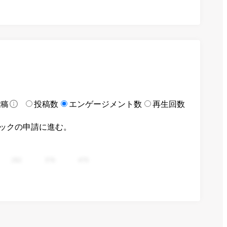
投稿数
エンゲージメント数
再生回数
投稿
ックの申請に進む。
282
376
470