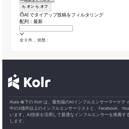
オン
オフ
AI でタイアップ投稿をフィルタリング
配列：最新
全 0 件
，
状態：
iKala 傘下の Kolr は、最先端のAIインフルエンサー
中の3億件以上のインフルエンサーリストと、Facebook、YouT
います。AI技術を活用して最適なインフルエンサーを推薦す
します。