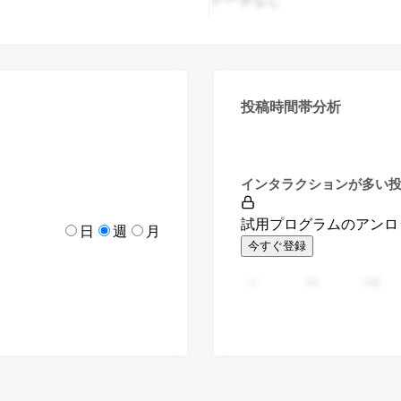
投稿時間帯分析
インタラクションが多い
試用プログラムのアンロ
日
週
月
今すぐ登録
0
94
188