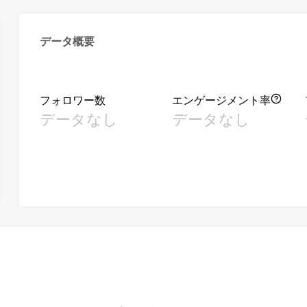
データ概要
フォロワー数
エンゲージメント率
データなし
データなし