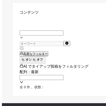
コンテンツ
高度なフィルター
オン
オフ
AI でタイアップ投稿をフィルタリング
配列：最新
全 0 件
，
状態：