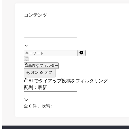
コンテンツ
高度なフィルター
オン
オフ
AI でタイアップ投稿をフィルタリング
配列：最新
全 0 件
，
状態：