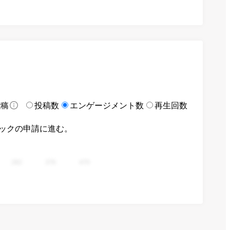
投稿数
エンゲージメント数
再生回数
投稿
ックの申請に進む。
282
376
470