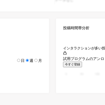
投稿時間帯分析
インタラクションが多い
試用プログラムのアンロ
日
週
月
今すぐ登録
0
94
188