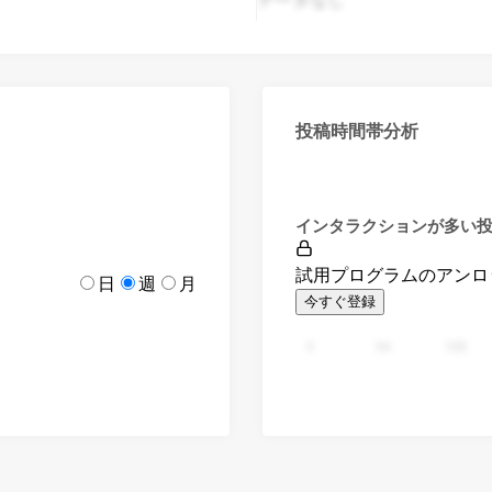
投稿時間帯分析
インタラクションが多い
試用プログラムのアンロ
日
週
月
今すぐ登録
0
94
188