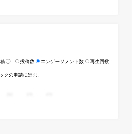
投稿数
エンゲージメント数
再生回数
投稿
ックの申請に進む。
282
376
470