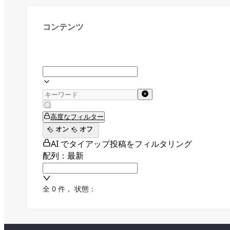
コンテンツ
高度なフィルター
オン
オフ
AI でタイアップ投稿をフィルタリング
配列：最新
全 0 件
，
状態：