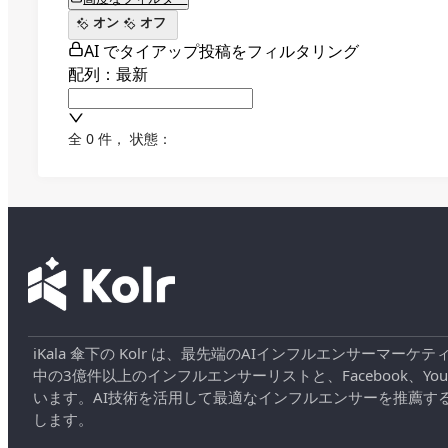
オン
オフ
AI でタイアップ投稿をフィルタリング
配列：最新
全 0 件
，
状態：
iKala 傘下の Kolr は、最先端のAIインフルエンサー
中の3億件以上のインフルエンサーリストと、Facebook、YouT
います。AI技術を活用して最適なインフルエンサーを推薦す
します。