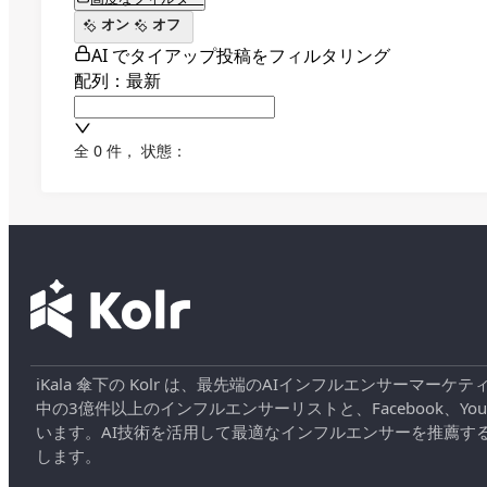
オン
オフ
AI でタイアップ投稿をフィルタリング
配列：最新
全 0 件
，
状態：
iKala 傘下の Kolr は、最先端のAIインフルエンサー
中の3億件以上のインフルエンサーリストと、Facebook、YouT
います。AI技術を活用して最適なインフルエンサーを推薦す
します。