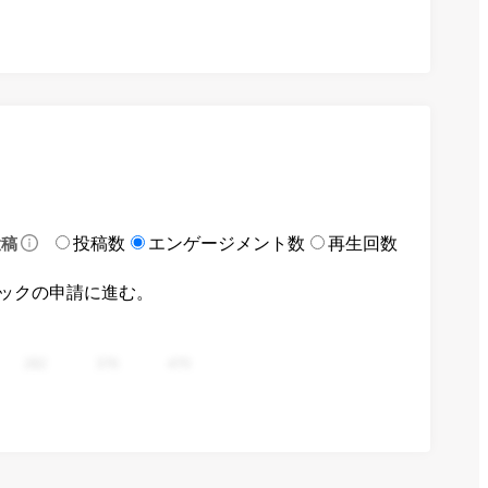
投稿数
エンゲージメント数
再生回数
投稿
ックの申請に進む。
282
376
470