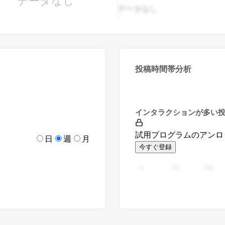
データなし
データなし
投稿時間帯分析
インタラクションが多い
試用プログラムのアンロ
日
週
月
今すぐ登録
0
94
188