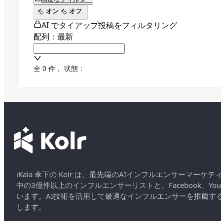
オン
オフ
AI でタイアップ投稿をフィルタリング
配列：最新
全 0 件
，
状態：
iKala 傘下の Kolr は、最先端のAIインフルエンサー
中の3億件以上のインフルエンサーリストと、Facebook、YouT
います。AI技術を活用して最適なインフルエンサーを推薦す
します。