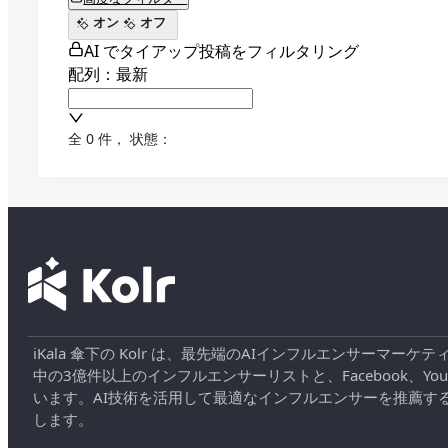
オン
オフ
AI でタイアップ投稿をフィルタリング
配列：最新
全 0 件
，
状態：
iKala 傘下の Kolr は、最先端のAIインフルエンサー
中の3億件以上のインフルエンサーリストと、Facebook、YouT
います。AI技術を活用して最適なインフルエンサーを推薦す
します。