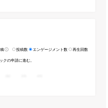
投稿数
エンゲージメント数
再生回数
投稿
ックの申請に進む。
282
376
470