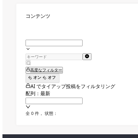
コンテンツ
高度なフィルター
オン
オフ
AI でタイアップ投稿をフィルタリング
配列：最新
全 0 件
，
状態：