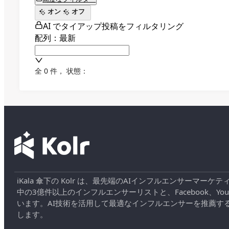
オン
オフ
AI でタイアップ投稿をフィルタリング
配列：最新
全 0 件
，
状態：
iKala 傘下の Kolr は、最先端のAIインフルエンサー
中の3億件以上のインフルエンサーリストと、Facebook、YouT
います。AI技術を活用して最適なインフルエンサーを推薦す
します。