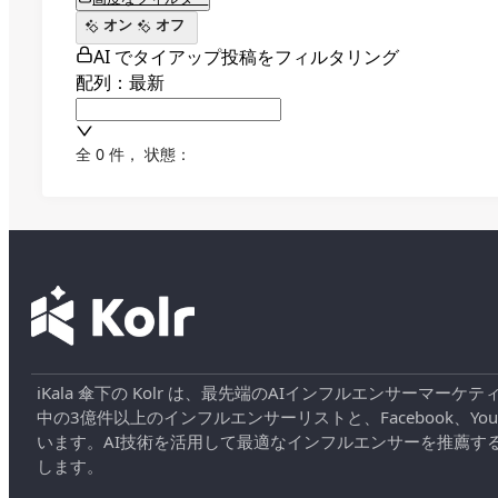
オン
オフ
AI でタイアップ投稿をフィルタリング
配列：最新
全 0 件
，
状態：
iKala 傘下の Kolr は、最先端のAIインフルエンサー
中の3億件以上のインフルエンサーリストと、Facebook、YouT
います。AI技術を活用して最適なインフルエンサーを推薦す
します。