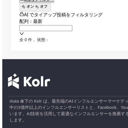
オン
オフ
AI でタイアップ投稿をフィルタリング
配列：最新
全 0 件
，
状態：
iKala 傘下の Kolr は、最先端のAIインフルエンサー
中の3億件以上のインフルエンサーリストと、Facebook、YouT
います。AI技術を活用して最適なインフルエンサーを推薦す
します。