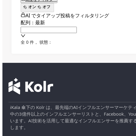
オン
オフ
AI でタイアップ投稿をフィルタリング
配列：最新
全 0 件
，
状態：
iKala 傘下の Kolr は、最先端のAIインフルエンサー
中の3億件以上のインフルエンサーリストと、Facebook、YouT
います。AI技術を活用して最適なインフルエンサーを推薦す
します。