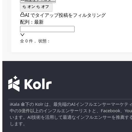
オン
オフ
AI でタイアップ投稿をフィルタリング
配列：最新
全 0 件
，
状態：
iKala 傘下の Kolr は、最先端のAIインフルエンサー
中の3億件以上のインフルエンサーリストと、Facebook、YouT
います。AI技術を活用して最適なインフルエンサーを推薦す
します。