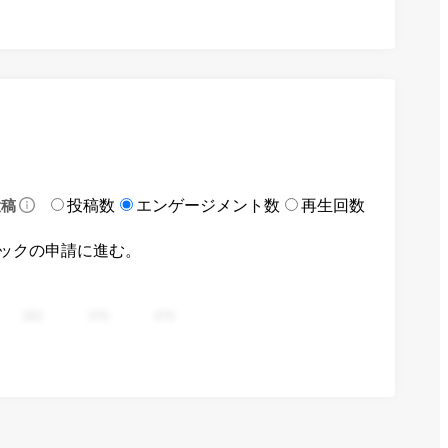
投稿数
エンゲージメント数
再生回数
投稿
ックの申請に進む。
282
376
470