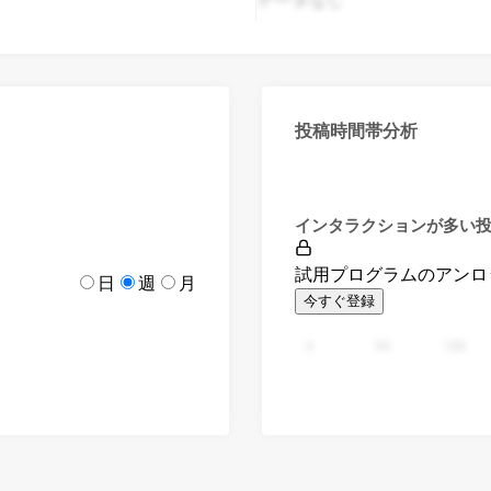
投稿時間帯分析
インタラクションが多い
試用プログラムのアンロ
日
週
月
今すぐ登録
0
94
188