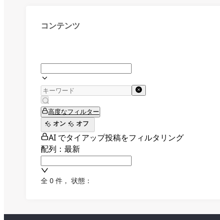
コンテンツ
高度なフィルター
オン
オフ
AI でタイアップ投稿をフィルタリング
配列：最新
全 0 件
，
状態：