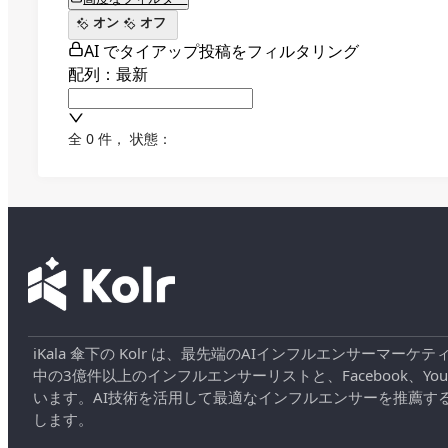
オン
オフ
AI でタイアップ投稿をフィルタリング
配列：最新
全 0 件
，
状態：
iKala 傘下の Kolr は、最先端のAIインフルエンサー
中の3億件以上のインフルエンサーリストと、Facebook、YouT
います。AI技術を活用して最適なインフルエンサーを推薦す
します。