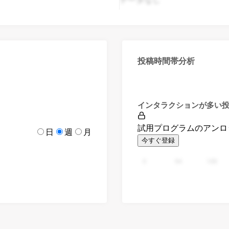
投稿時間帯分析
インタラクションが多い
試用プログラムのアンロ
日
週
月
今すぐ登録
0
94
188