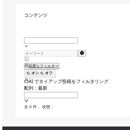
コンテンツ
高度なフィルター
オン
オフ
AI でタイアップ投稿をフィルタリング
配列：最新
全 0 件
，
状態：