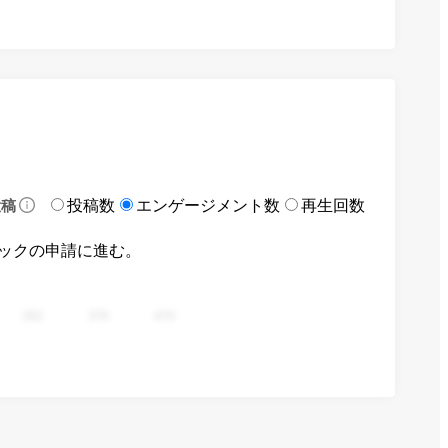
投稿数
エンゲージメント数
再生回数
投稿
ックの申請に進む。
282
376
470