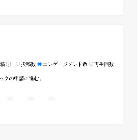
投稿数
エンゲージメント数
再生回数
投稿
ックの申請に進む。
282
376
470