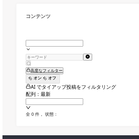
コンテンツ
高度なフィルター
オン
オフ
AI でタイアップ投稿をフィルタリング
配列：最新
全 0 件
，
状態：