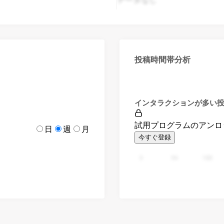
投稿時間帯分析
インタラクションが多い
試用プログラムのアンロ
日
週
月
今すぐ登録
0
94
188