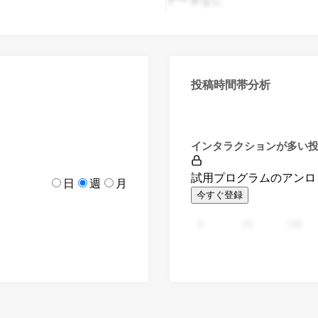
投稿時間帯分析
インタラクションが多い
試用プログラムのアンロ
日
週
月
今すぐ登録
0
94
188