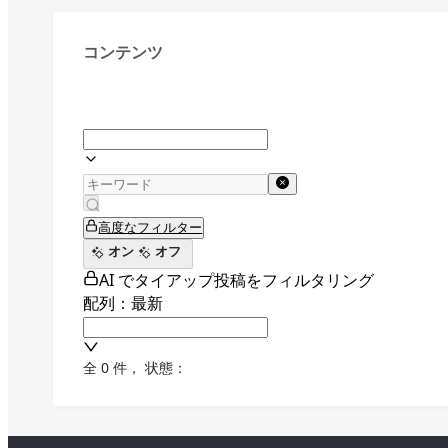
コンテンツ
高度なフィルター
オン
オフ
AI でタイアップ投稿をフィルタリング
配列：最新
全 0 件
，
状態：