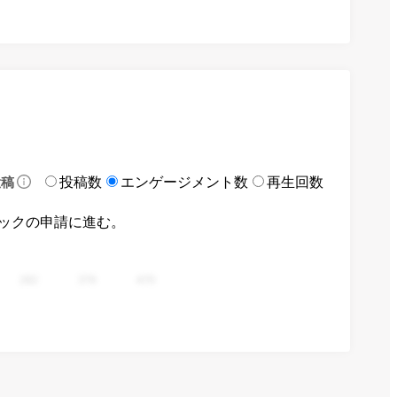
投稿数
エンゲージメント数
再生回数
投稿
ックの申請に進む。
282
376
470