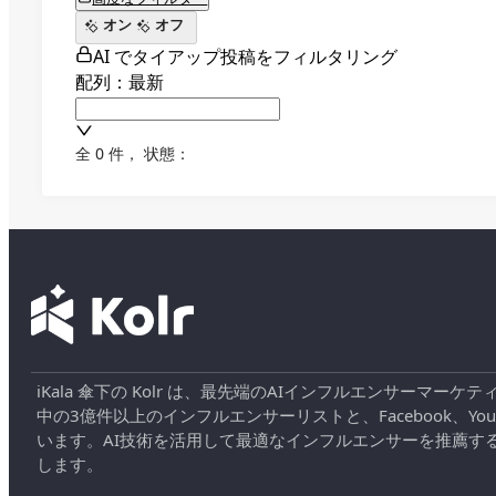
オン
オフ
AI でタイアップ投稿をフィルタリング
配列：最新
全 0 件
，
状態：
iKala 傘下の Kolr は、最先端のAIインフルエンサー
中の3億件以上のインフルエンサーリストと、Facebook、YouT
います。AI技術を活用して最適なインフルエンサーを推薦す
します。