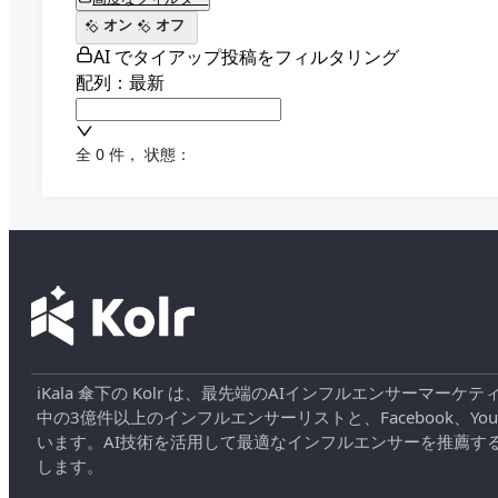
オン
オフ
AI でタイアップ投稿をフィルタリング
配列：最新
全 0 件
，
状態：
iKala 傘下の Kolr は、最先端のAIインフルエンサー
中の3億件以上のインフルエンサーリストと、Facebook、YouT
います。AI技術を活用して最適なインフルエンサーを推薦す
します。