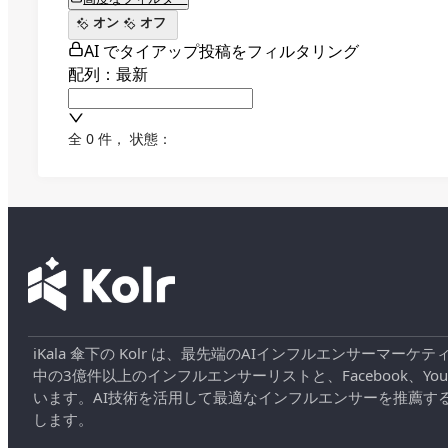
オン
オフ
AI でタイアップ投稿をフィルタリング
配列：最新
全 0 件
，
状態：
iKala 傘下の Kolr は、最先端のAIインフルエンサー
中の3億件以上のインフルエンサーリストと、Facebook、YouT
います。AI技術を活用して最適なインフルエンサーを推薦す
します。