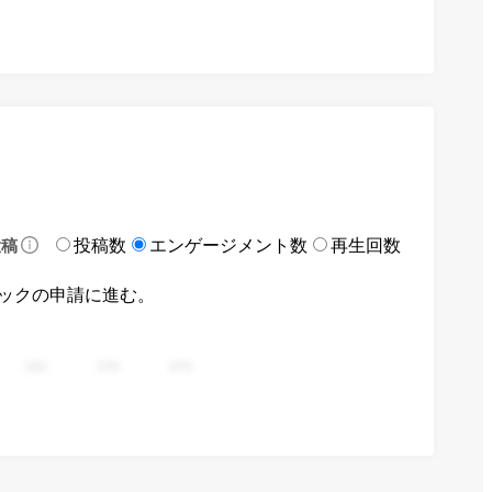
投稿数
エンゲージメント数
再生回数
投稿
ックの申請に進む。
282
376
470