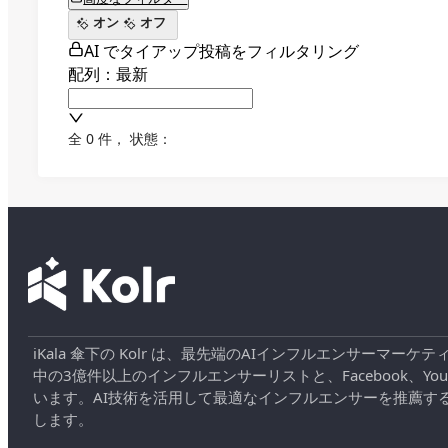
オン
オフ
AI でタイアップ投稿をフィルタリング
配列：最新
全 0 件
，
状態：
iKala 傘下の Kolr は、最先端のAIインフルエンサー
中の3億件以上のインフルエンサーリストと、Facebook、YouT
います。AI技術を活用して最適なインフルエンサーを推薦す
します。