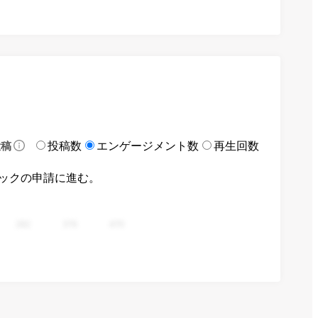
投稿数
エンゲージメント数
再生回数
投稿
ックの申請に進む。
282
376
470