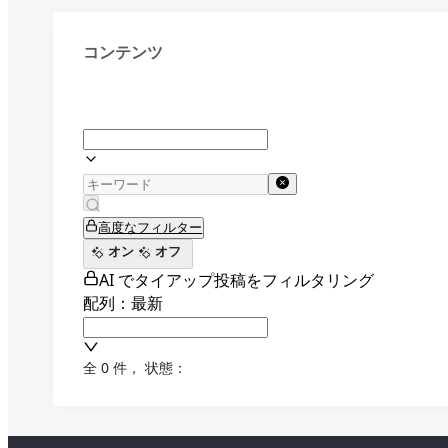
コンテンツ
高度なフィルター
オン
オフ
AI でタイアップ投稿をフィルタリング
配列：最新
全 0 件
，
状態：