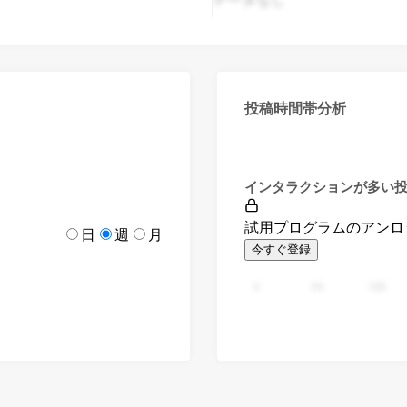
投稿時間帯分析
インタラクションが多い
試用プログラムのアンロ
日
週
月
今すぐ登録
0
94
188