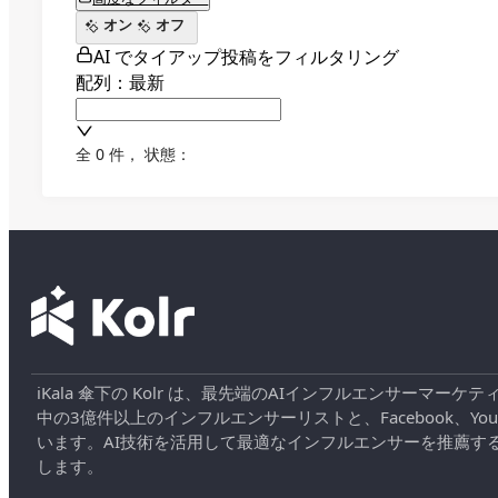
オン
オフ
AI でタイアップ投稿をフィルタリング
配列：最新
全 0 件
，
状態：
iKala 傘下の Kolr は、最先端のAIインフルエンサー
中の3億件以上のインフルエンサーリストと、Facebook、YouT
います。AI技術を活用して最適なインフルエンサーを推薦す
します。