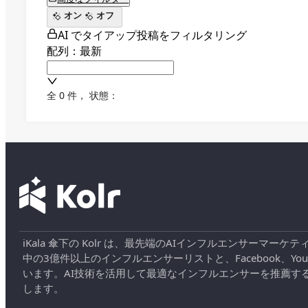
オン
オフ
AI でタイアップ投稿をフィルタリング
配列：最新
全 0 件
，
状態：
iKala 傘下の Kolr は、最先端のAIインフルエンサー
中の3億件以上のインフルエンサーリストと、Facebook、YouT
います。AI技術を活用して最適なインフルエンサーを推薦す
します。