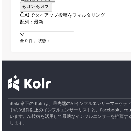
オン
オフ
AI でタイアップ投稿をフィルタリング
配列：最新
全 0 件
，
状態：
iKala 傘下の Kolr は、最先端のAIインフルエンサー
中の3億件以上のインフルエンサーリストと、Facebook、YouT
います。AI技術を活用して最適なインフルエンサーを推薦す
します。