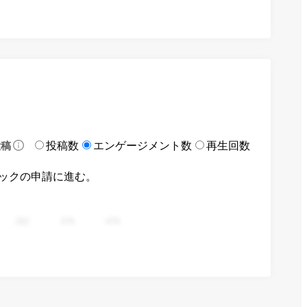
投稿数
エンゲージメント数
再生回数
投稿
ックの申請に進む。
282
376
470