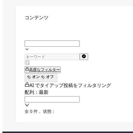
コンテンツ
高度なフィルター
オン
オフ
AI でタイアップ投稿をフィルタリング
配列：最新
全 0 件
，
状態：