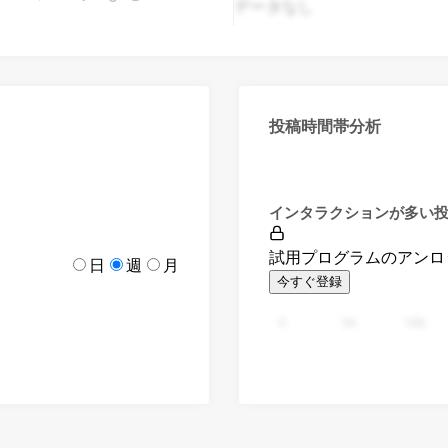
データなし
投稿時間帯分析
インタラクションが多い
試用プログラムのアンロ
日
週
月
今すぐ登録
0
94
188