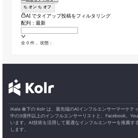
オン
オフ
AI でタイアップ投稿をフィルタリング
配列：最新
全 0 件
，
状態：
iKala 傘下の Kolr は、最先端のAIインフルエンサー
中の3億件以上のインフルエンサーリストと、Facebook、YouT
います。AI技術を活用して最適なインフルエンサーを推薦す
します。