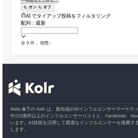
オン
オフ
AI でタイアップ投稿をフィルタリング
配列：最新
全 0 件
，
状態：
iKala 傘下の Kolr は、最先端のAIインフルエンサー
中の3億件以上のインフルエンサーリストと、Facebook、YouT
います。AI技術を活用して最適なインフルエンサーを推薦す
します。