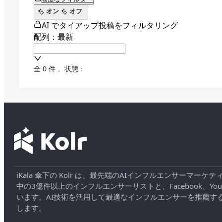
オン
オフ
AI でタイアップ投稿をフィルタリング
配列：最新
全 0 件
，
状態：
iKala 傘下の Kolr は、最先端のAIインフルエンサー
中の3億件以上のインフルエンサーリストと、Facebook、YouT
います。AI技術を活用して最適なインフルエンサーを推薦す
します。