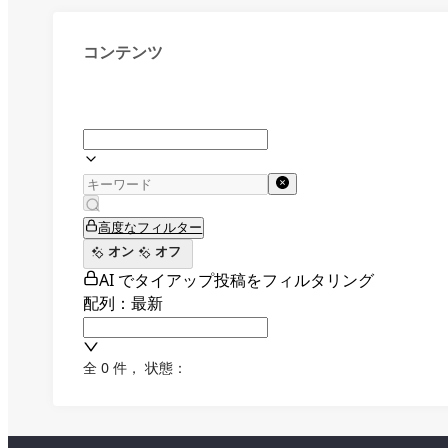
コンテンツ
高度なフィルター
オン
オフ
AI でタイアップ投稿をフィルタリング
配列：最新
全 0 件
，
状態：