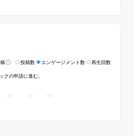
投稿数
エンゲージメント数
再生回数
投稿
ックの申請に進む。
282
376
470