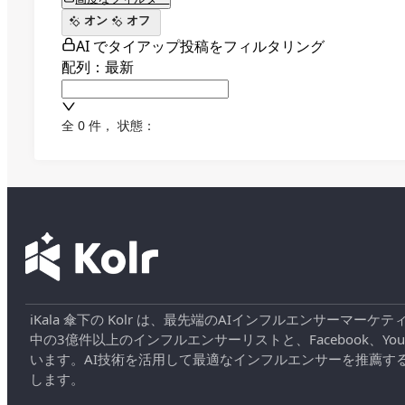
オン
オフ
AI でタイアップ投稿をフィルタリング
配列：最新
全 0 件
，
状態：
iKala 傘下の Kolr は、最先端のAIインフルエンサー
中の3億件以上のインフルエンサーリストと、Facebook、YouT
います。AI技術を活用して最適なインフルエンサーを推薦す
します。