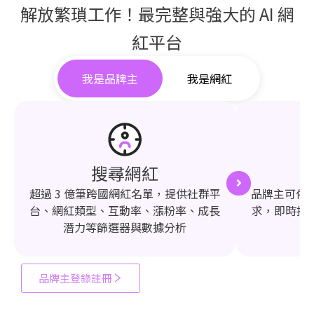
解放繁瑣工作！最完整與強大的 AI 網
紅平台
我是品牌主
我是網紅
搜尋網紅
超過 3 億筆跨國網紅名單，提供社群平
品牌主可依需
台、網紅類型、互動率、漲粉率、成長
求，即時推
潛力等篩選器與數據分析
品牌主登錄註冊