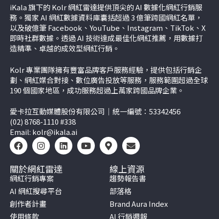
iKala 旗下的 Kolr 網紅雷達提供頂尖的 AI 數據化網紅行銷服
務。獨家 AI 網紅數據資料庫囊括超過 3 億筆跨國網紅名單，
以及破億筆 Facebook、YouTube、Instagram、TikTok、
X
即時社群數據。透過 AI 技術達成最佳化網紅推薦，用數據打
造精準、卓越的成效型網紅行銷。
Kolr 專業團隊擁有豐富品牌客戶服務經驗，提供包括行銷企
劃、網紅媒合對接、數位廣告投放等服務，服務範圍超過全球
190 個國家地區，成功服務超過上萬家跨國品牌企業。
愛卡拉互動媒體股份有限公司｜統一編號：53342456
(02) 8768-1110 #338
Email:
kolr@ikala.ai
關於網紅雷達
線上資源
網紅行銷專案
趨勢報告書
AI 網紅搜尋平台
部落格
創作者計畫
Brand Aura Index
使用條款
AI 行銷週報