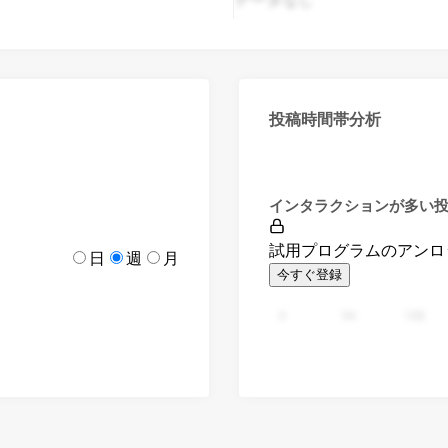
投稿時間帯分析
インタラクションが多い
試用プログラムのアンロ
日
週
月
今すぐ登録
0
94
188