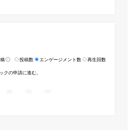
投稿数
エンゲージメント数
再生回数
投稿
ックの申請に進む。
282
376
470