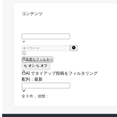
コンテンツ
高度なフィルター
オン
オフ
AI でタイアップ投稿をフィルタリング
配列：最新
全 0 件
，
状態：