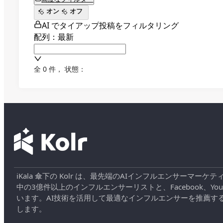
オン
オフ
AI でタイアップ投稿をフィルタリング
配列：最新
全 0 件
，
状態：
iKala 傘下の Kolr は、最先端のAIインフルエンサー
中の3億件以上のインフルエンサーリストと、Facebook、YouT
います。AI技術を活用して最適なインフルエンサーを推薦す
します。