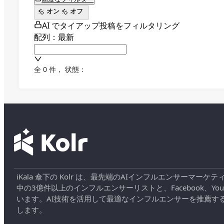
オン
オフ
AI でタイアップ投稿をフィルタリング
配列：最新
全 0 件
，
状態：
iKala 傘下の Kolr は、最先端のAIインフルエンサー
中の3億件以上のインフルエンサーリストと、Facebook、YouT
います。AI技術を活用して最適なインフルエンサーを推薦す
します。