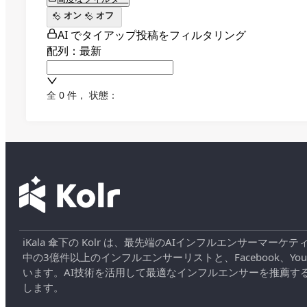
オン
オフ
AI でタイアップ投稿をフィルタリング
配列：最新
全 0 件
，
状態：
iKala 傘下の Kolr は、最先端のAIインフルエンサー
中の3億件以上のインフルエンサーリストと、Facebook、YouT
います。AI技術を活用して最適なインフルエンサーを推薦す
します。