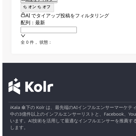
オン
オフ
AI でタイアップ投稿をフィルタリング
配列：最新
全 0 件
，
状態：
iKala 傘下の Kolr は、最先端のAIインフルエンサー
中の3億件以上のインフルエンサーリストと、Facebook、YouT
います。AI技術を活用して最適なインフルエンサーを推薦す
します。