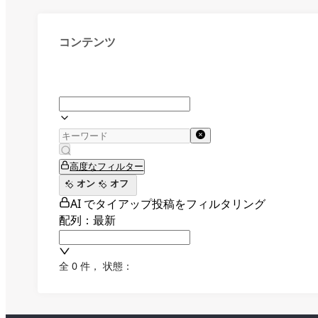
コンテンツ
高度なフィルター
オン
オフ
AI でタイアップ投稿をフィルタリング
配列：最新
全 0 件
，
状態：