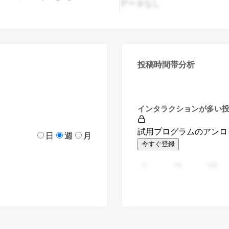
データなし
投稿時間帯分析
インタラクションが多い
試用プログラムのアンロ
日
週
月
今すぐ登録
0
94
188