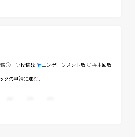
投稿数
エンゲージメント数
再生回数
投稿
ックの申請に進む。
282
376
470