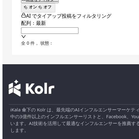
オン
オフ
AI でタイアップ投稿をフィルタリング
配列：最新
全 0 件
，
状態：
iKala 傘下の Kolr は、最先端のAIインフルエンサー
中の3億件以上のインフルエンサーリストと、Facebook、YouT
います。AI技術を活用して最適なインフルエンサーを推薦す
します。