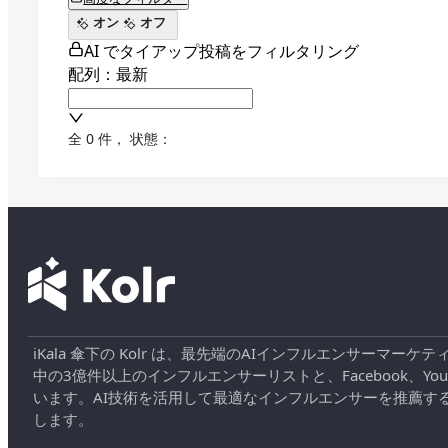
オン
オフ
AI でタイアップ投稿をフィルタリング
配列：最新
全 0 件
，
状態：
iKala 傘下の Kolr は、最先端のAIインフルエンサー
中の3億件以上のインフルエンサーリストと、Facebook、YouT
います。AI技術を活用して最適なインフルエンサーを推薦す
します。