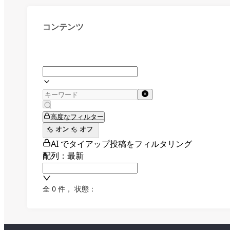
コンテンツ
高度なフィルター
オン
オフ
AI でタイアップ投稿をフィルタリング
配列：最新
全 0 件
，
状態：