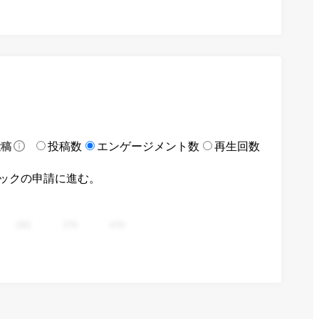
投稿数
エンゲージメント数
再生回数
投稿
ックの申請に進む。
282
376
470