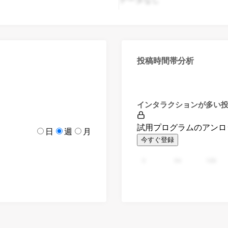
投稿時間帯分析
インタラクションが多い
試用プログラムのアンロ
日
週
月
今すぐ登録
0
94
188