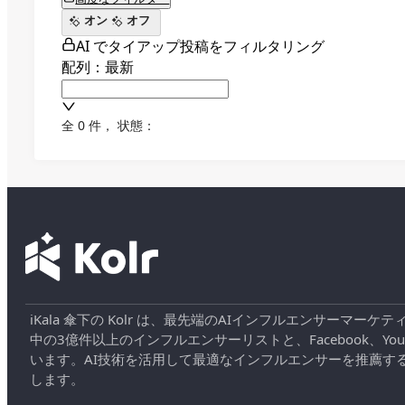
オン
オフ
AI でタイアップ投稿をフィルタリング
配列：最新
全 0 件
，
状態：
iKala 傘下の Kolr は、最先端のAIインフルエンサー
中の3億件以上のインフルエンサーリストと、Facebook、YouT
います。AI技術を活用して最適なインフルエンサーを推薦す
します。